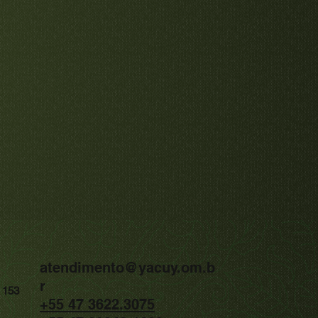
atendimento@yacuy.om.b
r
x 153
+55 47 3622.3075