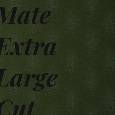
Mate
Extra
Large
Cut