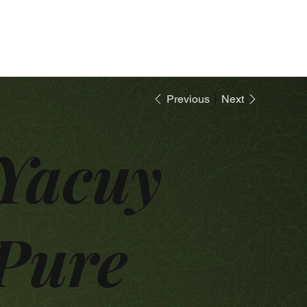
Previous
Next
Yacuy
Pure