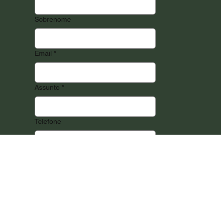
Sobrenome
Email
*
Assunto
*
Telefone
Sua mensagem
*
Fale conosco