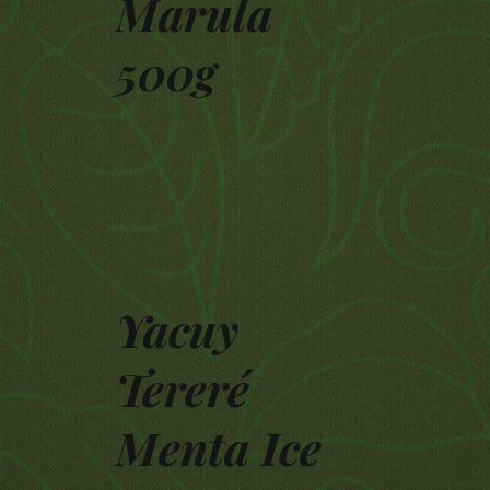
Marula
500g
Yacuy
Tereré
Menta Ice