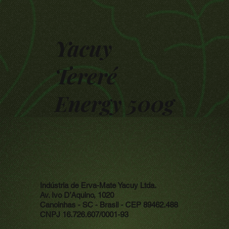
Yacuy
Tereré
Energy 500g
Indústria de Erva-Mate Yacuy Ltda.
Av. Ivo D’Aquino, 1020
Canoinhas - SC - Brasil - CEP 89462.488
CNPJ 16.726.607/0001-93