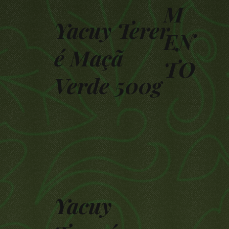
M
Yacuy Terer
EN
é Maçã
TO
Verde 500g
Yacuy