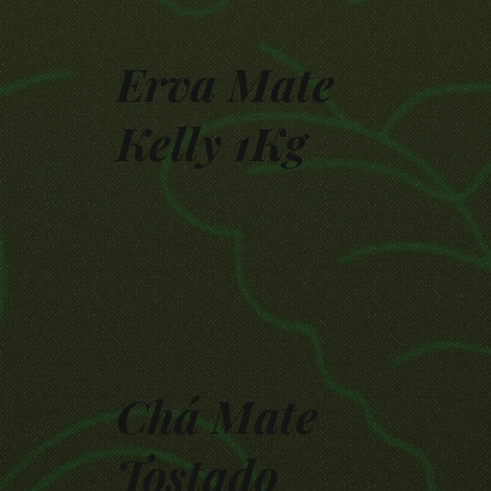
Erva Mate
Kelly 1Kg
Chá Mate
Tostado