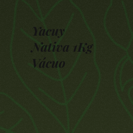
Yacuy
Nativa 1Kg
Vácuo