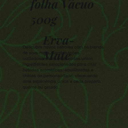
folha Vácuo
500g
Erva-
Descubra novos sabores com os blends
Mate
de erva-mate. Combinações
cuidadosamente elaboradas unem
ingredientes selecionados para criar
bebidas aromáticas, equilibradas e
cheias de personalidade, oferecendo
uma experiência única a cada preparo,
quente ou gelado.