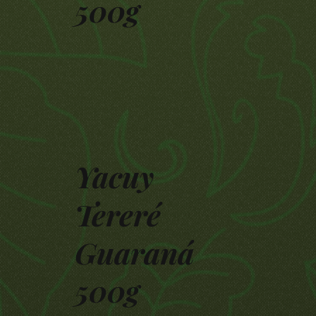
500g
Yacuy
Tereré
Guaraná
500g