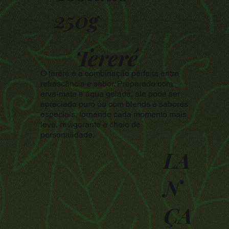
250g
Tereré
O tereré é a combinação perfeita entre
refrescância e sabor. Preparado com
erva-mate e água gelada, ele pode ser
apreciado puro ou com blends e sabores
especiais, tornando cada momento mais
leve, revigorante e cheio de
personalidade.
LA
N
ÇA