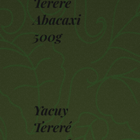
Tereré
Abacaxi
500g
Yacuy
Tereré