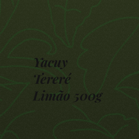
Yacuy
Tereré
Limão 500g