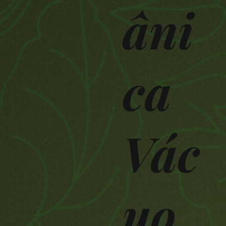
âni
ca
Vác
uo