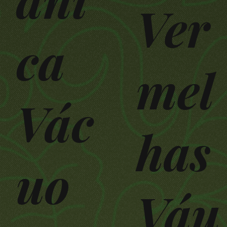
Ver
ca
mel
Vác
has
uo
Váu