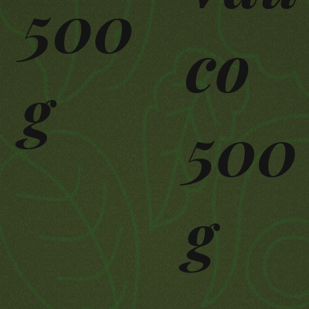
500
co
g
500
g