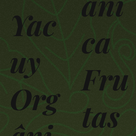
âni
Yac
ca
uy
Fru
Org
tas
âni