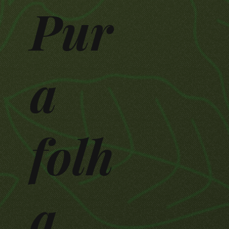
Pur
a
folh
a