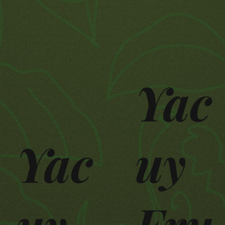
Yac
Yac
uy
uy
Fru