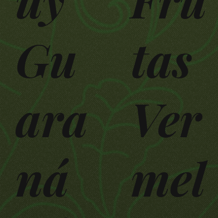
Gu
tas
ara
Ver
ná
mel