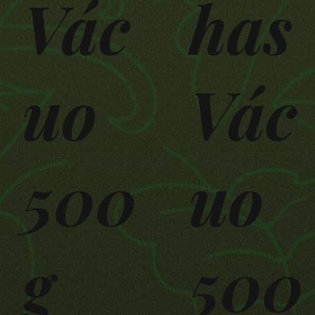
Vác
has
uo
Vác
500
uo
g
500