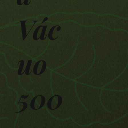
Vác
uo
500