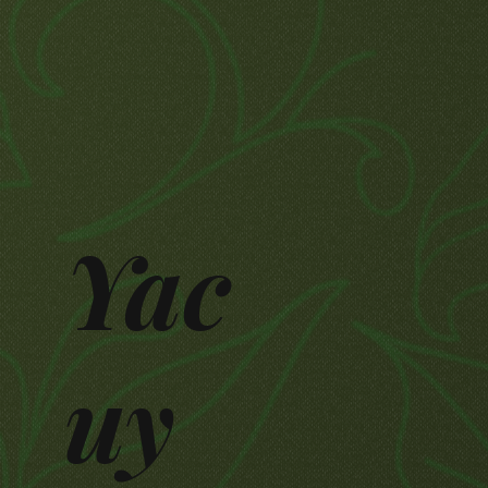
Yac
uy