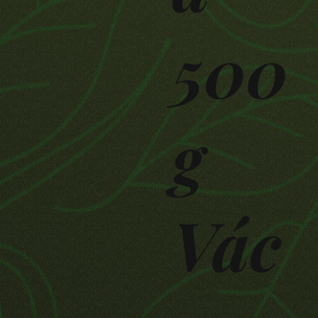
500
g
Vác