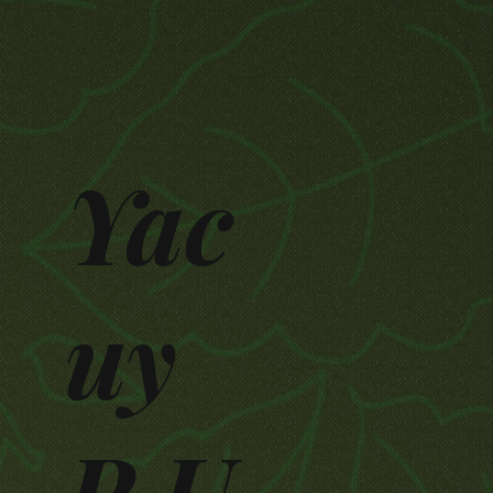
Yac
uy
P.U