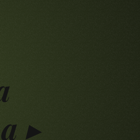
a
a ▸