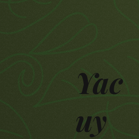
Yac
uy