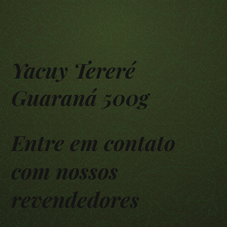
Yacuy Tereré
Guaraná 500g
Entre em contato
com nossos
revendedores