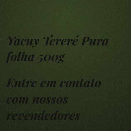
Yacuy Tereré Pura
folha 500g
Entre em contato
com nossos
revendedores