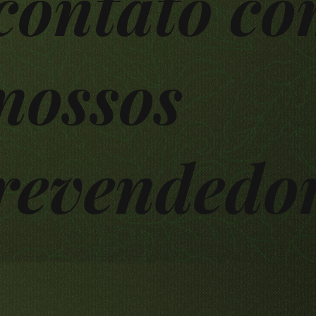
contato c
nossos
revendedo