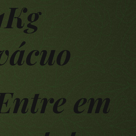
1Kg
vácuo
Entre em