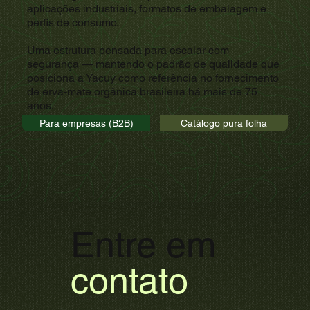
aplicações industriais, formatos de embalagem e
perfis de consumo.
Uma estrutura pensada para escalar com
segurança — mantendo o padrão de qualidade que
posiciona a Yacuy como referência no fornecimento
de erva-mate orgânica brasileira há mais de 75
anos.
Para empresas (B2B)
Catálogo pura folha
Entre em
contato