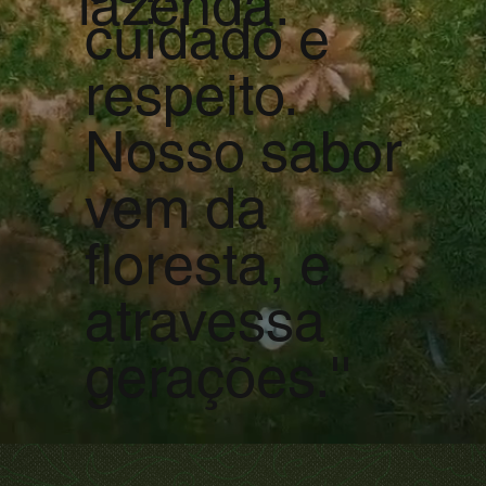
fazenda.
cuidado e
respeito.
Nosso sabor
vem da
floresta, e
atravessa
gerações.''