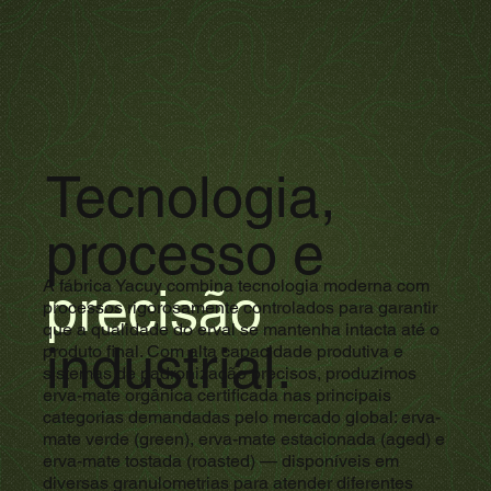
Tecnologia,
processo e
A fábrica Yacuy combina tecnologia moderna com
precisão
processos rigorosamente controlados para garantir
que a qualidade do erval se mantenha intacta até o
industrial.
produto final. Com alta capacidade produtiva e
sistemas de padronização precisos, produzimos
erva-mate orgânica certificada nas principais
categorias demandadas pelo mercado global: erva-
mate verde (green), erva-mate estacionada (aged) e
erva-mate tostada (roasted) — disponíveis em
diversas granulometrias para atender diferentes