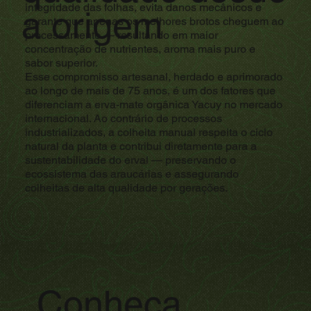
integridade das folhas, evita danos mecânicos e
a origem
garante que apenas os melhores brotos cheguem ao
processamento — resultando em maior
concentração de nutrientes, aroma mais puro e
sabor superior.
Esse compromisso artesanal, herdado e aprimorado
ao longo de mais de 75 anos, é um dos fatores que
diferenciam a erva-mate orgânica Yacuy no mercado
internacional. Ao contrário de processos
industrializados, a colheita manual respeita o ciclo
natural da planta e contribui diretamente para a
sustentabilidade do erval — preservando o
ecossistema das araucárias e assegurando
colheitas de alta qualidade por gerações.
Conheça