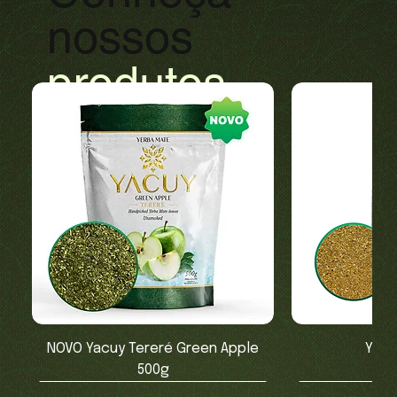
nossos
produtos
NOVO Yacuy Tereré Green Apple
Yacu
500g