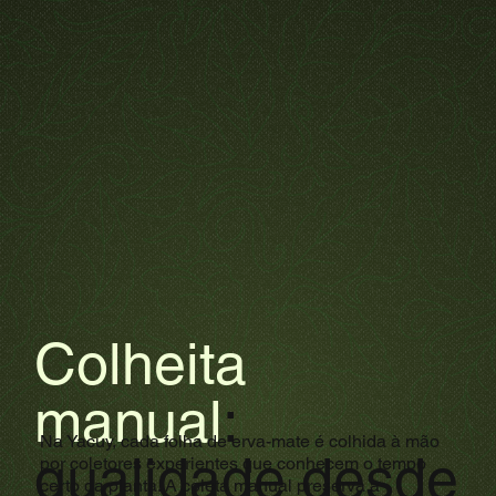
Colheita
manual
:
Na Yacuy, cada folha de erva-mate é colhida à mão
qualidade desde
por coletores experientes que conhecem o tempo
certo da planta. A coleta manual preserva a