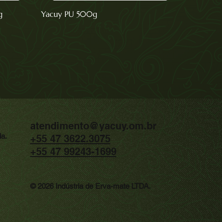
g
Yacuy PU 500g
atendimento@yacuy.om.br
da.
+55 47 3622.3075
+55 47 99243-1699
© 2026 Indústria de Erva-mate LTDA.