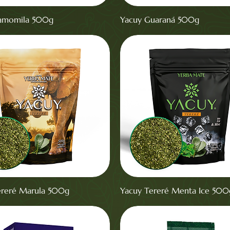
amomila 500g
Yacuy Guaraná 500g
ereré Marula 500g
Yacuy Tereré Menta Ice 500