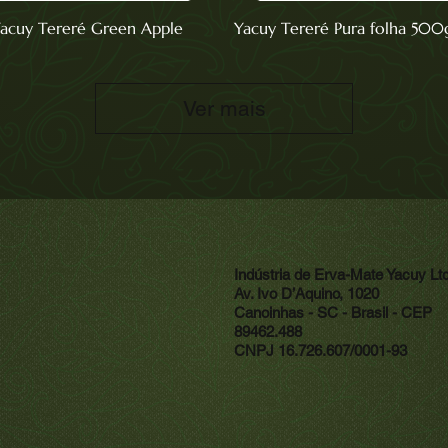
cuy Tereré Green Apple
Yacuy Tereré Pura folha 500
Ver mais
Indústria de Erva-Mate Yacuy Lt
Av. Ivo D’Aquino, 1020
Canoinhas - SC - Brasil - CEP
89462.488
CNPJ 16.726.607/0001-93