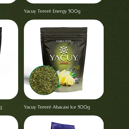
Yacuy Tereré Energy 500g
g
Yacuy Tereré Abacaxi Ice 500g