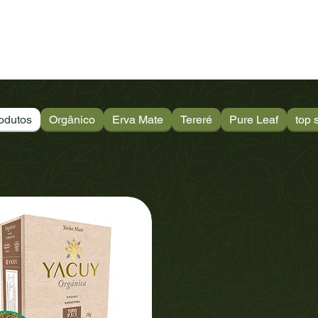
Para empresas
PRODUTOS
Fair Trade
odutos
Orgânico
Erva Mate
Tereré
Pure Leaf
top s