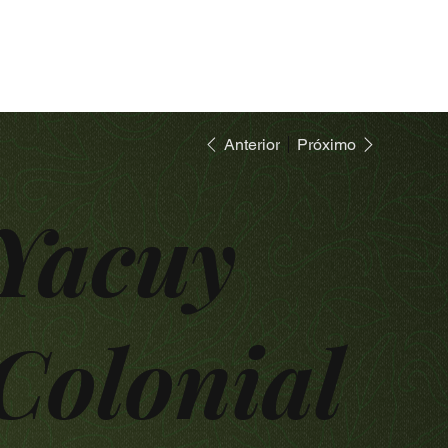
Anterior
Próximo
Yacuy
Colonial